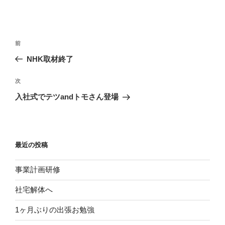
投
前
前
稿
の
NHK取材終了
ナ
投
ビ
稿
次
次
ゲ
の
入社式でテツandトモさん登場
投
ー
稿
シ
ョ
最近の投稿
ン
事業計画研修
社宅解体へ
1ヶ月ぶりの出張お勉強