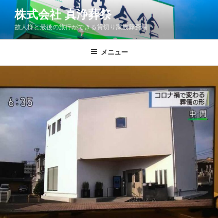
コ
株式会社 真浄葬祭
ン
故人様と最後の旅行ができる貸切り家族葬斎場
テ
ン
ツ
メニュー
へ
ス
キ
ッ
プ