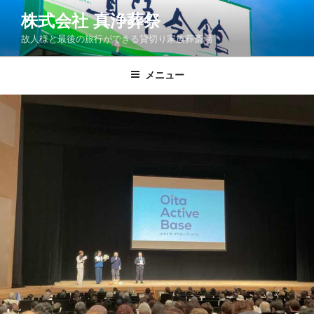
コ
株式会社 真浄葬祭
ン
故人様と最後の旅行ができる貸切り家族葬斎場
テ
ン
ツ
メニュー
へ
ス
キ
ッ
プ