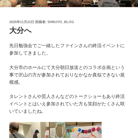
投
2025年11月22日
投稿者:
SHINJYO_BLOG
稿
大分へ
日:
先日勉強会でご一緒したファインさんの終活イベントに
参加してきました。
大分市のホールにて大分朝日放送とのコラボ企画という
事で沢山の方が参加されておりなかなか真似できない規
模感。
タレントさんや芸人さんなどのトークショーもあり終活
イベントとはいえ参加されていた方も笑顔がたくさん咲
いていましたね。