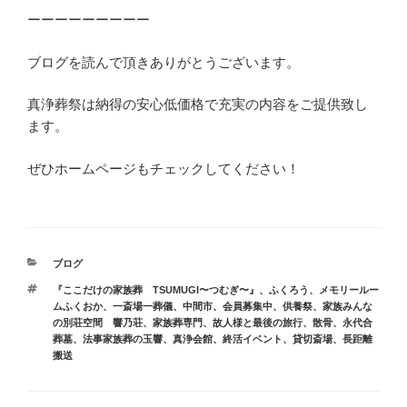
ーーーーーーーーー
ブログを読んで頂きありがとうございます。
真浄葬祭は納得の安心低価格で充実の内容をご提供致し
ます。
ぜひホームページもチェックしてください！
カ
ブログ
テ
タ
『ここだけの家族葬 TSUMUGI〜つむぎ〜』
、
ふくろう
、
メモリールー
ゴ
グ
ムふくおか
、
一斎場一葬儀
、
中間市
、
会員募集中
、
供養祭
、
家族みんな
リ
の別荘空間 響乃荘
、
家族葬専門
、
故人様と最後の旅行
、
散骨
、
永代合
ー
葬墓
、
法事家族葬の玉響
、
真浄会館
、
終活イベント
、
貸切斎場
、
長距離
搬送