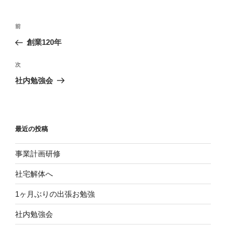
投
前
前
稿
の
創業120年
ナ
投
ビ
稿
次
次
ゲ
の
社内勉強会
投
ー
稿
シ
ョ
最近の投稿
ン
事業計画研修
社宅解体へ
1ヶ月ぶりの出張お勉強
社内勉強会